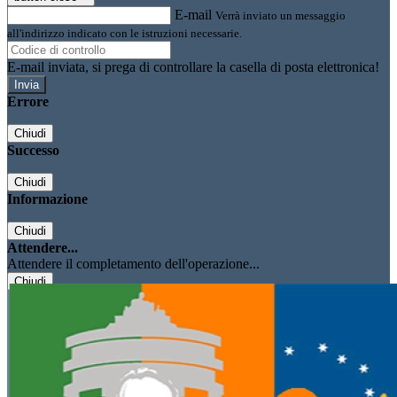
E-mail
Verrà inviato un messaggio
all'indirizzo indicato con le istruzioni necessarie.
E-mail inviata, si prega di controllare la casella di posta elettronica!
Errore
Chiudi
Successo
Chiudi
Informazione
Chiudi
Attendere...
Attendere il completamento dell'operazione...
Chiudi