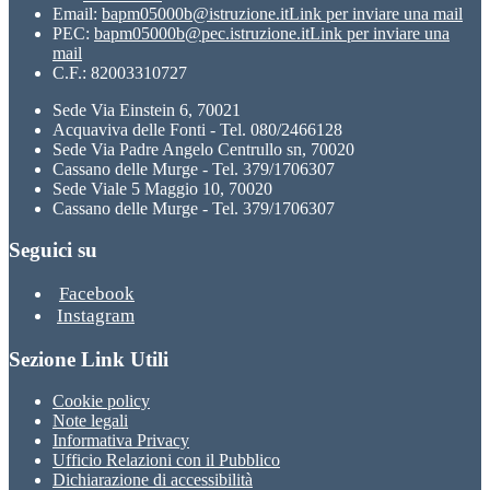
Email:
bapm05000b@istruzione.it
Link per inviare una mail
PEC:
bapm05000b@pec.istruzione.it
Link per inviare una
mail
C.F.: 82003310727
Sede Via Einstein 6, 70021
Acquaviva delle Fonti - Tel. 080/2466128
Sede Via Padre Angelo Centrullo sn, 70020
Cassano delle Murge - Tel. 379/1706307
Sede Viale 5 Maggio 10, 70020
Cassano delle Murge - Tel. 379/1706307
Seguici su
Facebook
Instagram
Sezione Link Utili
Cookie policy
Note legali
Informativa Privacy
Ufficio Relazioni con il Pubblico
Dichiarazione di accessibilità