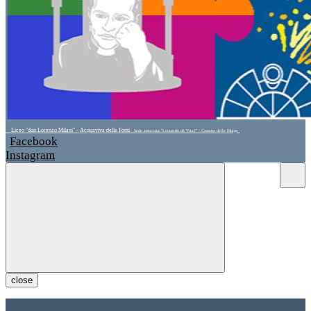
Liceo "don Lorenzo Milani" - Acquaviva delle Fonti
Sede associata "Leonardo da Vinci" - Cassano delle Murge
Facebook
Instagram
close