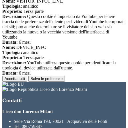
Nome:
VISITOR_INFO1_LIVE
Tipologia:
analitico
Proprieta:
Terza-parte
Descrizione:
Questo cookie è impostato da Youtube per tenere
traccia delle preferenze dell'utente per i video di Youtube incorporati
nei siti; può anche determinare se il visitatore del sito web sta
utilizzando la nuova o la vecchia versione dell'interfaccia di
Youtube.
Durata:
6 mesi
Nome:
DEVICE_INFO
Tipologia:
analitico
Proprieta:
Terza-parte
Descrizione:
YouTube utilizza questo cookie per identificare la
tipologia di device utilizzata dall'utente.
Durata:
6 mesi
Accetta tutti
Salva le preferenze
Liceo don Lorenzo Milani
Contatti
Liceo don Lorenzo Milani
Sede Via Roma 193, 70021 - Acquaviva delle Fonti
Tel:
080759347