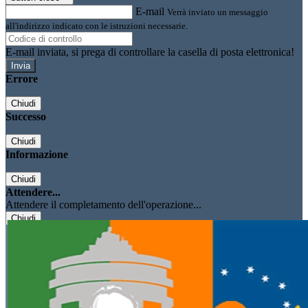
E-mail
Verrà inviato un messaggio
all'indirizzo indicato con le istruzioni necessarie.
E-mail inviata, si prega di controllare la casella di posta elettronica!
Errore
Chiudi
Successo
Chiudi
Informazione
Chiudi
Attendere...
Attendere il completamento dell'operazione...
Chiudi