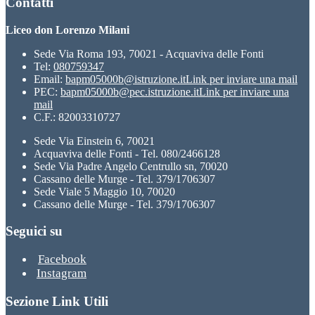
Contatti
Liceo don Lorenzo Milani
Sede Via Roma 193, 70021 - Acquaviva delle Fonti
Tel:
080759347
Email:
bapm05000b@istruzione.it
Link per inviare una mail
PEC:
bapm05000b@pec.istruzione.it
Link per inviare una
mail
C.F.: 82003310727
Sede Via Einstein 6, 70021
Acquaviva delle Fonti - Tel. 080/2466128
Sede Via Padre Angelo Centrullo sn, 70020
Cassano delle Murge - Tel. 379/1706307
Sede Viale 5 Maggio 10, 70020
Cassano delle Murge - Tel. 379/1706307
Seguici su
Facebook
Instagram
Sezione Link Utili