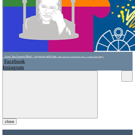
Liceo "don Lorenzo Milani" - Acquaviva delle Fonti
Sede associata "Leonardo da Vinci" - Cassano delle Murge
Facebook
Instagram
close