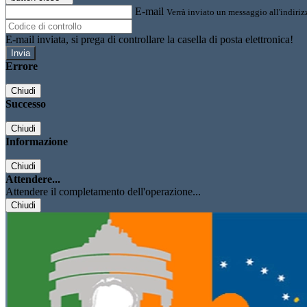
E-mail
Verrà inviato un messaggio all'indirizz
E-mail inviata, si prega di controllare la casella di posta elettronica!
Errore
Chiudi
Successo
Chiudi
Informazione
Chiudi
Attendere...
Attendere il completamento dell'operazione...
Chiudi