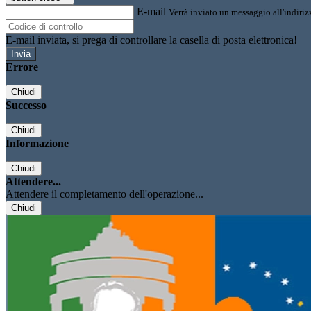
E-mail
Verrà inviato un messaggio all'indirizz
E-mail inviata, si prega di controllare la casella di posta elettronica!
Errore
Chiudi
Successo
Chiudi
Informazione
Chiudi
Attendere...
Attendere il completamento dell'operazione...
Chiudi