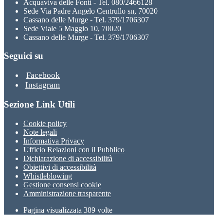
Acquaviva delle Fonti - Tel. 080/2466128
Sede Via Padre Angelo Centrullo sn, 70020
Cassano delle Murge - Tel. 379/1706307
Sede Viale 5 Maggio 10, 70020
Cassano delle Murge - Tel. 379/1706307
Seguici su
Facebook
Instagram
Sezione Link Utili
Cookie policy
Note legali
Informativa Privacy
Ufficio Relazioni con il Pubblico
Dichiarazione di accessibilità
Obiettivi di accessibilità
Whistleblowing
Gestione consensi cookie
Amministrazione trasparente
Pagina visualizzata
389
volte