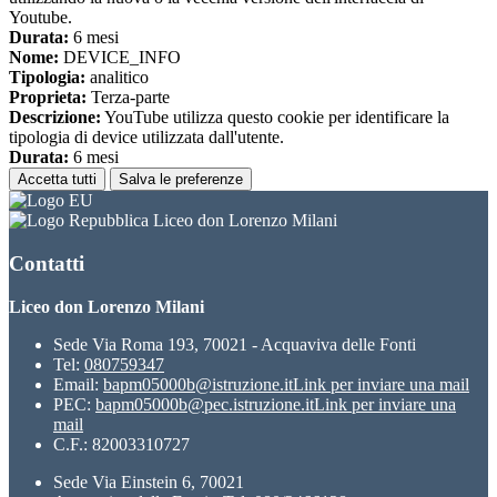
Youtube.
Durata:
6 mesi
Nome:
DEVICE_INFO
Tipologia:
analitico
Proprieta:
Terza-parte
Descrizione:
YouTube utilizza questo cookie per identificare la
tipologia di device utilizzata dall'utente.
Durata:
6 mesi
Accetta tutti
Salva le preferenze
Liceo don Lorenzo Milani
Contatti
Liceo don Lorenzo Milani
Sede Via Roma 193, 70021 - Acquaviva delle Fonti
Tel:
080759347
Email:
bapm05000b@istruzione.it
Link per inviare una mail
PEC:
bapm05000b@pec.istruzione.it
Link per inviare una
mail
C.F.: 82003310727
Sede Via Einstein 6, 70021