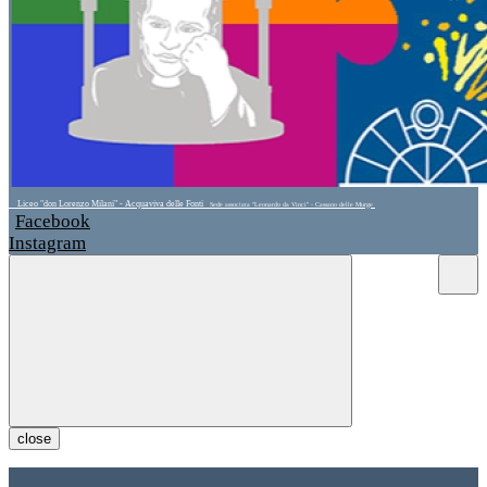
Liceo "don Lorenzo Milani" - Acquaviva delle Fonti
Sede associata "Leonardo da Vinci" - Cassano delle Murge
Facebook
Instagram
close