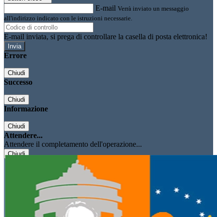
E-mail
Verrà inviato un messaggio
all'indirizzo indicato con le istruzioni necessarie.
E-mail inviata, si prega di controllare la casella di posta elettronica!
Errore
Chiudi
Successo
Chiudi
Informazione
Chiudi
Attendere...
Attendere il completamento dell'operazione...
Chiudi