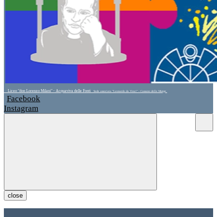
Liceo "don Lorenzo Milani" - Acquaviva delle Fonti
Sede associata "Leonardo da Vinci" - Cassano delle Murge
Facebook
Instagram
close