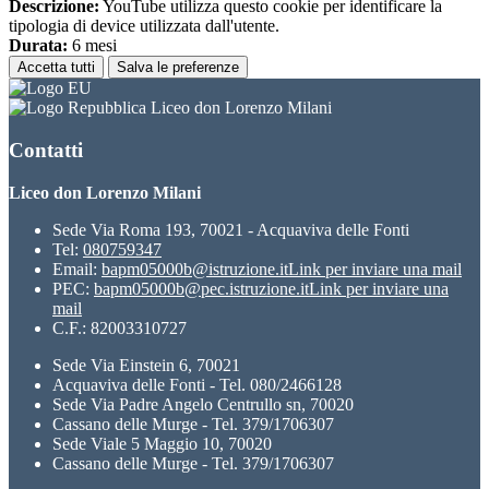
Descrizione:
YouTube utilizza questo cookie per identificare la
tipologia di device utilizzata dall'utente.
Durata:
6 mesi
Accetta tutti
Salva le preferenze
Liceo don Lorenzo Milani
Contatti
Liceo don Lorenzo Milani
Sede Via Roma 193, 70021 - Acquaviva delle Fonti
Tel:
080759347
Email:
bapm05000b@istruzione.it
Link per inviare una mail
PEC:
bapm05000b@pec.istruzione.it
Link per inviare una
mail
C.F.: 82003310727
Sede Via Einstein 6, 70021
Acquaviva delle Fonti - Tel. 080/2466128
Sede Via Padre Angelo Centrullo sn, 70020
Cassano delle Murge - Tel. 379/1706307
Sede Viale 5 Maggio 10, 70020
Cassano delle Murge - Tel. 379/1706307