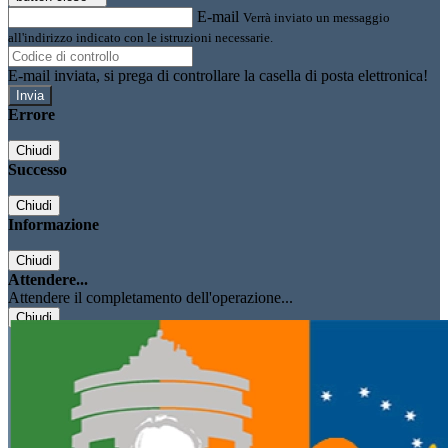
E-mail
Verrà inviato un messaggio
all'indirizzo indicato con le istruzioni necessarie.
E-mail inviata, si prega di controllare la casella di posta elettronica!
Errore
Chiudi
Successo
Chiudi
Informazione
Chiudi
Attendere...
Attendere il completamento dell'operazione...
Chiudi