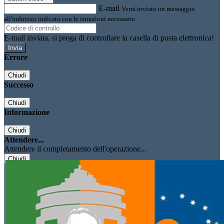
E-mail
Verrà inviato un messaggio
all'indirizzo indicato con le istruzioni necessarie.
E-mail inviata, si prega di controllare la casella di posta elettronica!
Errore
Chiudi
Successo
Chiudi
Informazione
Chiudi
Attendere...
Attendere il completamento dell'operazione...
Chiudi