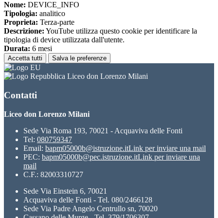
Nome:
DEVICE_INFO
Tipologia:
analitico
Proprieta:
Terza-parte
Descrizione:
YouTube utilizza questo cookie per identificare la
tipologia di device utilizzata dall'utente.
Durata:
6 mesi
Accetta tutti
Salva le preferenze
Liceo don Lorenzo Milani
Contatti
Liceo don Lorenzo Milani
Sede Via Roma 193, 70021 - Acquaviva delle Fonti
Tel:
080759347
Email:
bapm05000b@istruzione.it
Link per inviare una mail
PEC:
bapm05000b@pec.istruzione.it
Link per inviare una
mail
C.F.: 82003310727
Sede Via Einstein 6, 70021
Acquaviva delle Fonti - Tel. 080/2466128
Sede Via Padre Angelo Centrullo sn, 70020
Cassano delle Murge - Tel. 379/1706307