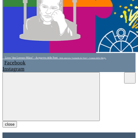
Liceo "don Lorenzo Milani" - Acquaviva delle Fonti
Sede associata "Leonardo da Vinci" - Cassano delle Murge
Facebook
Instagram
close