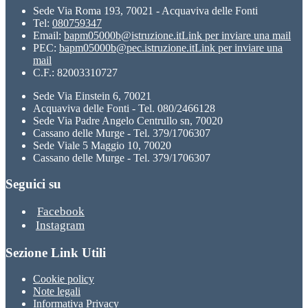
Sede Via Roma 193, 70021 - Acquaviva delle Fonti
Tel:
080759347
Email:
bapm05000b@istruzione.it
Link per inviare una mail
PEC:
bapm05000b@pec.istruzione.it
Link per inviare una
mail
C.F.: 82003310727
Sede Via Einstein 6, 70021
Acquaviva delle Fonti - Tel. 080/2466128
Sede Via Padre Angelo Centrullo sn, 70020
Cassano delle Murge - Tel. 379/1706307
Sede Viale 5 Maggio 10, 70020
Cassano delle Murge - Tel. 379/1706307
Seguici su
Facebook
Instagram
Sezione Link Utili
Cookie policy
Note legali
Informativa Privacy