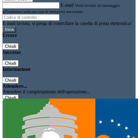
E-mail
Verrà inviato un messaggio
all'indirizzo indicato con le istruzioni necessarie.
E-mail inviata, si prega di controllare la casella di posta elettronica!
Errore
Chiudi
Successo
Chiudi
Informazione
Chiudi
Attendere...
Attendere il completamento dell'operazione...
Chiudi