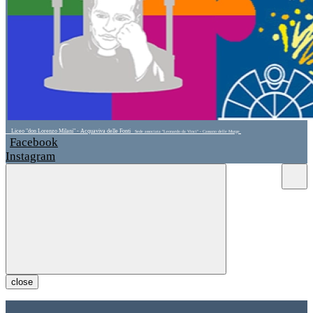
Liceo "don Lorenzo Milani" - Acquaviva delle Fonti
Sede associata "Leonardo da Vinci" - Cassano delle Murge
Facebook
Instagram
close