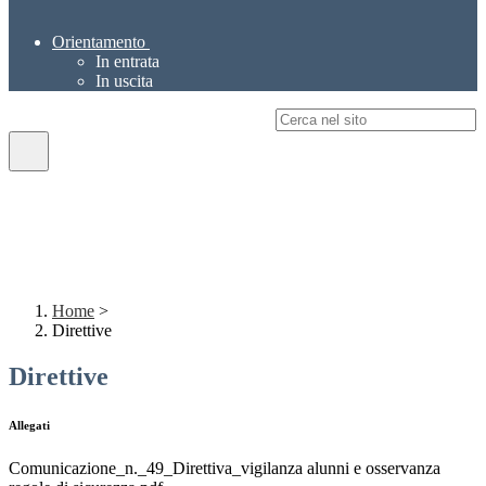
Orientamento
In entrata
In uscita
Campo di ricerca per le pagine del sito
Home
>
Direttive
Direttive
Allegati
Comunicazione_n._49_Direttiva_vigilanza alunni e osservanza