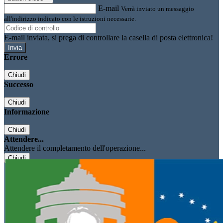
E-mail
Verrà inviato un messaggio
all'indirizzo indicato con le istruzioni necessarie.
E-mail inviata, si prega di controllare la casella di posta elettronica!
Errore
Chiudi
Successo
Chiudi
Informazione
Chiudi
Attendere...
Attendere il completamento dell'operazione...
Chiudi