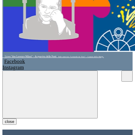
Liceo "don Lorenzo Milani" - Acquaviva delle Fonti
Sede associata "Leonardo da Vinci" - Cassano delle Murge
Facebook
Instagram
close