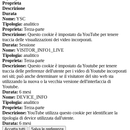
Proprieta
Descrizione
Durata
Nome:
YSC
Tipologia:
analitico
Proprieta:
Terza-parte
Descrizione:
Questo cookie è impostato da YouTube per tenere
traccia delle visualizzazioni dei video incorporati.
Durata:
Sessione
Nome:
VISITOR_INFO1_LIVE
Tipologia:
analitico
Proprieta:
Terza-parte
Descrizione:
Questo cookie è impostato da Youtube per tenere
traccia delle preferenze dell'utente per i video di Youtube incorporati
nei siti; può anche determinare se il visitatore del sito web sta
utilizzando la nuova o la vecchia versione dell'interfaccia di
Youtube.
Durata:
6 mesi
Nome:
DEVICE_INFO
Tipologia:
analitico
Proprieta:
Terza-parte
Descrizione:
YouTube utilizza questo cookie per identificare la
tipologia di device utilizzata dall'utente.
Durata:
6 mesi
Accetta tutti
Salva le preferenze