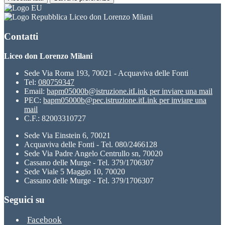
Liceo don Lorenzo Milani
Contatti
Liceo don Lorenzo Milani
Sede Via Roma 193, 70021 - Acquaviva delle Fonti
Tel:
080759347
Email:
bapm05000b@istruzione.it
Link per inviare una mail
PEC:
bapm05000b@pec.istruzione.it
Link per inviare una
mail
C.F.: 82003310727
Sede Via Einstein 6, 70021
Acquaviva delle Fonti - Tel. 080/2466128
Sede Via Padre Angelo Centrullo sn, 70020
Cassano delle Murge - Tel. 379/1706307
Sede Viale 5 Maggio 10, 70020
Cassano delle Murge - Tel. 379/1706307
Seguici su
Facebook