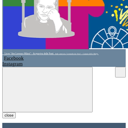
Liceo "don Lorenzo Milani" - Acquaviva delle Fonti
Sede associata "Leonardo da Vinci" - Cassano delle Murge
Facebook
Instagram
close