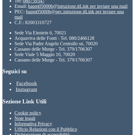
Tel:
080759347
Email:
bapm05000b@istruzione.it
Link per inviare una mail
PEC:
bapm05000b@pec.istruzione.it
Link per inviare una
mail
C.F.: 82003310727
Sede Via Einstein 6, 70021
Acquaviva delle Fonti - Tel. 080/2466128
Sede Via Padre Angelo Centrullo sn, 70020
Cassano delle Murge - Tel. 379/1706307
Sede Viale 5 Maggio 10, 70020
Cassano delle Murge - Tel. 379/1706307
Seguici su
Facebook
Instagram
Sezione Link Utili
Cookie policy
Note legali
Informativa Privacy
Ufficio Relazioni con il Pubblico
Dichiarazione di accessibilità