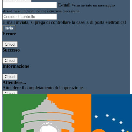
E-mail
Verrà inviato un messaggio
all'indirizzo indicato con le istruzioni necessarie.
E-mail inviata, si prega di controllare la casella di posta elettronica!
Errore
Chiudi
Successo
Chiudi
Informazione
Chiudi
Attendere...
Attendere il completamento dell'operazione...
Chiudi