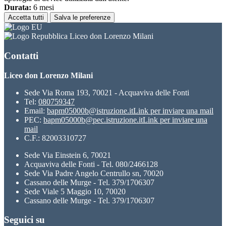
Durata:
6 mesi
Accetta tutti
Salva le preferenze
Liceo don Lorenzo Milani
Contatti
Liceo don Lorenzo Milani
Sede Via Roma 193, 70021 - Acquaviva delle Fonti
Tel:
080759347
Email:
bapm05000b@istruzione.it
Link per inviare una mail
PEC:
bapm05000b@pec.istruzione.it
Link per inviare una
mail
C.F.: 82003310727
Sede Via Einstein 6, 70021
Acquaviva delle Fonti - Tel. 080/2466128
Sede Via Padre Angelo Centrullo sn, 70020
Cassano delle Murge - Tel. 379/1706307
Sede Viale 5 Maggio 10, 70020
Cassano delle Murge - Tel. 379/1706307
Seguici su