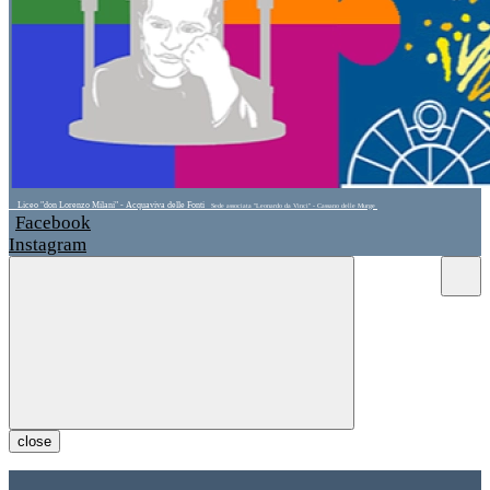
Liceo "don Lorenzo Milani" - Acquaviva delle Fonti
Sede associata "Leonardo da Vinci" - Cassano delle Murge
Facebook
Instagram
close