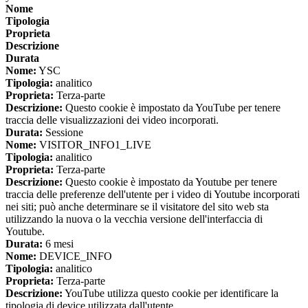
Nome
Tipologia
Proprieta
Descrizione
Durata
Nome:
YSC
Tipologia:
analitico
Proprieta:
Terza-parte
Descrizione:
Questo cookie è impostato da YouTube per tenere
traccia delle visualizzazioni dei video incorporati.
Durata:
Sessione
Nome:
VISITOR_INFO1_LIVE
Tipologia:
analitico
Proprieta:
Terza-parte
Descrizione:
Questo cookie è impostato da Youtube per tenere
traccia delle preferenze dell'utente per i video di Youtube incorporati
nei siti; può anche determinare se il visitatore del sito web sta
utilizzando la nuova o la vecchia versione dell'interfaccia di
Youtube.
Durata:
6 mesi
Nome:
DEVICE_INFO
Tipologia:
analitico
Proprieta:
Terza-parte
Descrizione:
YouTube utilizza questo cookie per identificare la
tipologia di device utilizzata dall'utente.