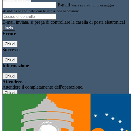
E-mail
Verrà inviato un messaggio
all'indirizzo indicato con le istruzioni necessarie.
E-mail inviata, si prega di controllare la casella di posta elettronica!
Errore
Chiudi
Successo
Chiudi
Informazione
Chiudi
Attendere...
Attendere il completamento dell'operazione...
Chiudi