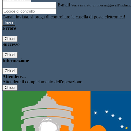
E-mail
Verrà inviato un messaggio all'indirizz
E-mail inviata, si prega di controllare la casella di posta elettronica!
Errore
Chiudi
Successo
Chiudi
Informazione
Chiudi
Attendere...
Attendere il completamento dell'operazione...
Chiudi