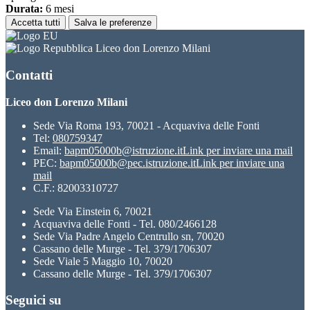
Durata:
6 mesi
Accetta tutti
Salva le preferenze
Liceo don Lorenzo Milani
Contatti
Liceo don Lorenzo Milani
Sede Via Roma 193, 70021 - Acquaviva delle Fonti
Tel:
080759347
Email:
bapm05000b@istruzione.it
Link per inviare una mail
PEC:
bapm05000b@pec.istruzione.it
Link per inviare una
mail
C.F.: 82003310727
Sede Via Einstein 6, 70021
Acquaviva delle Fonti - Tel. 080/2466128
Sede Via Padre Angelo Centrullo sn, 70020
Cassano delle Murge - Tel. 379/1706307
Sede Viale 5 Maggio 10, 70020
Cassano delle Murge - Tel. 379/1706307
Seguici su