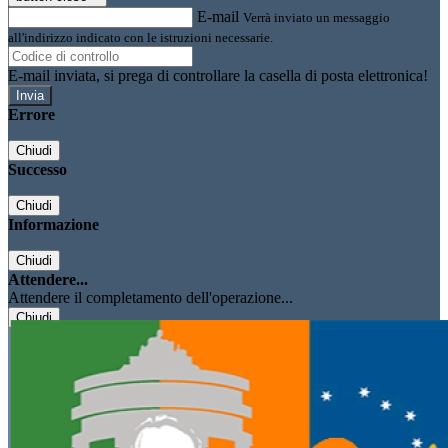
E-mail
Verrà inviato un messaggio
all'indirizzo indicato con le istruzioni necessarie.
E-mail inviata, si prega di controllare la casella di posta elettronica!
Errore
Chiudi
Successo
Chiudi
Informazione
Chiudi
Attendere...
Attendere il completamento dell'operazione...
Chiudi