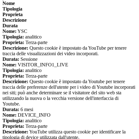
Nome
Tipologia
Proprieta
Descrizione
Durata
Nome:
YSC
Tipologia:
analitico
Proprieta:
Terza-parte
Descrizione:
Questo cookie è impostato da YouTube per tenere
traccia delle visualizzazioni dei video incorporati.
Durata:
Sessione
Nome:
VISITOR_INFO1_LIVE
Tipologia:
analitico
Proprieta:
Terza-parte
Descrizione:
Questo cookie è impostato da Youtube per tenere
traccia delle preferenze dell'utente per i video di Youtube incorporati
nei siti; può anche determinare se il visitatore del sito web sta
utilizzando la nuova o la vecchia versione dell'interfaccia di
Youtube.
Durata:
6 mesi
Nome:
DEVICE_INFO
Tipologia:
analitico
Proprieta:
Terza-parte
Descrizione:
YouTube utilizza questo cookie per identificare la
tipologia di device utilizzata dall'utente.