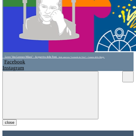
Liceo "don Lorenzo Milani" - Acquaviva delle Fonti
Sede associata "Leonardo da Vinci" - Cassano delle Murge
Facebook
Instagram
close