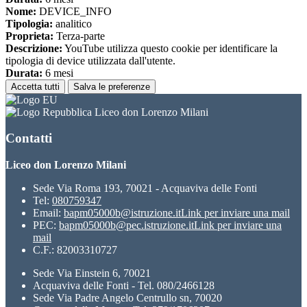
Nome:
DEVICE_INFO
Tipologia:
analitico
Proprieta:
Terza-parte
Descrizione:
YouTube utilizza questo cookie per identificare la
tipologia di device utilizzata dall'utente.
Durata:
6 mesi
Accetta tutti
Salva le preferenze
Liceo don Lorenzo Milani
Contatti
Liceo don Lorenzo Milani
Sede Via Roma 193, 70021 - Acquaviva delle Fonti
Tel:
080759347
Email:
bapm05000b@istruzione.it
Link per inviare una mail
PEC:
bapm05000b@pec.istruzione.it
Link per inviare una
mail
C.F.: 82003310727
Sede Via Einstein 6, 70021
Acquaviva delle Fonti - Tel. 080/2466128
Sede Via Padre Angelo Centrullo sn, 70020