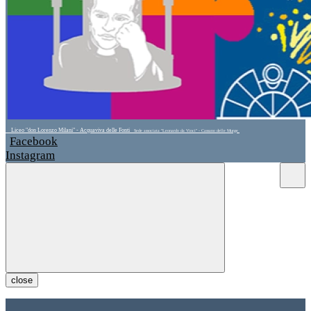
Liceo "don Lorenzo Milani" - Acquaviva delle Fonti
Sede associata "Leonardo da Vinci" - Cassano delle Murge
Facebook
Instagram
close