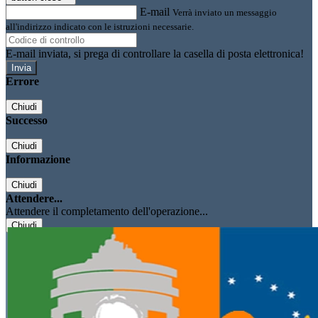
E-mail
Verrà inviato un messaggio
all'indirizzo indicato con le istruzioni necessarie.
E-mail inviata, si prega di controllare la casella di posta elettronica!
Errore
Chiudi
Successo
Chiudi
Informazione
Chiudi
Attendere...
Attendere il completamento dell'operazione...
Chiudi