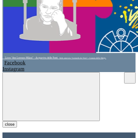
Liceo "don Lorenzo Milani" - Acquaviva delle Fonti
Sede associata "Leonardo da Vinci" - Cassano delle Murge
Facebook
Instagram
close