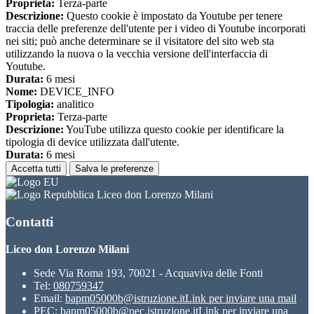
Proprieta:
Terza-parte
Descrizione:
Questo cookie è impostato da Youtube per tenere
traccia delle preferenze dell'utente per i video di Youtube incorporati
nei siti; può anche determinare se il visitatore del sito web sta
utilizzando la nuova o la vecchia versione dell'interfaccia di
Youtube.
Durata:
6 mesi
Nome:
DEVICE_INFO
Tipologia:
analitico
Proprieta:
Terza-parte
Descrizione:
YouTube utilizza questo cookie per identificare la
tipologia di device utilizzata dall'utente.
Durata:
6 mesi
Accetta tutti
Salva le preferenze
Liceo don Lorenzo Milani
Contatti
Liceo don Lorenzo Milani
Sede Via Roma 193, 70021 - Acquaviva delle Fonti
Tel:
080759347
Email:
bapm05000b@istruzione.it
Link per inviare una mail
PEC:
bapm05000b@pec.istruzione.it
Link per inviare una