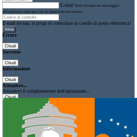
E-mail
Verrà inviato un messaggio
all'indirizzo indicato con le istruzioni necessarie.
E-mail inviata, si prega di controllare la casella di posta elettronica!
Errore
Chiudi
Successo
Chiudi
Informazione
Chiudi
Attendere...
Attendere il completamento dell'operazione...
Chiudi