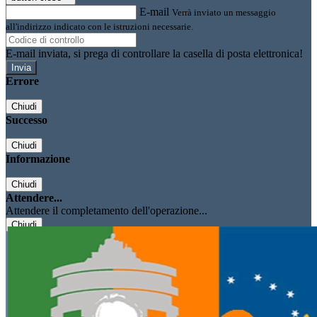
E-mail
Verrà inviato un messaggio
all'indirizzo indicato con le istruzioni necessarie.
E-mail inviata, si prega di controllare la casella di posta elettronica!
Errore
Chiudi
Successo
Chiudi
Informazione
Chiudi
Attendere...
Attendere il completamento dell'operazione...
Chiudi