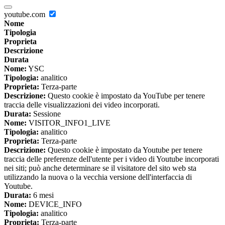
youtube.com
Nome
Tipologia
Proprieta
Descrizione
Durata
Nome:
YSC
Tipologia:
analitico
Proprieta:
Terza-parte
Descrizione:
Questo cookie è impostato da YouTube per tenere
traccia delle visualizzazioni dei video incorporati.
Durata:
Sessione
Nome:
VISITOR_INFO1_LIVE
Tipologia:
analitico
Proprieta:
Terza-parte
Descrizione:
Questo cookie è impostato da Youtube per tenere
traccia delle preferenze dell'utente per i video di Youtube incorporati
nei siti; può anche determinare se il visitatore del sito web sta
utilizzando la nuova o la vecchia versione dell'interfaccia di
Youtube.
Durata:
6 mesi
Nome:
DEVICE_INFO
Tipologia:
analitico
Proprieta:
Terza-parte