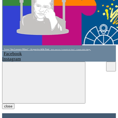
Liceo "don Lorenzo Milani" - Acquaviva delle Fonti
Sede associata "Leonardo da Vinci" - Cassano delle Murge
Facebook
Instagram
close