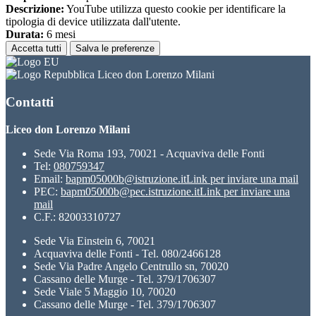
Descrizione:
YouTube utilizza questo cookie per identificare la
tipologia di device utilizzata dall'utente.
Durata:
6 mesi
Accetta tutti
Salva le preferenze
Liceo don Lorenzo Milani
Contatti
Liceo don Lorenzo Milani
Sede Via Roma 193, 70021 - Acquaviva delle Fonti
Tel:
080759347
Email:
bapm05000b@istruzione.it
Link per inviare una mail
PEC:
bapm05000b@pec.istruzione.it
Link per inviare una
mail
C.F.: 82003310727
Sede Via Einstein 6, 70021
Acquaviva delle Fonti - Tel. 080/2466128
Sede Via Padre Angelo Centrullo sn, 70020
Cassano delle Murge - Tel. 379/1706307
Sede Viale 5 Maggio 10, 70020
Cassano delle Murge - Tel. 379/1706307