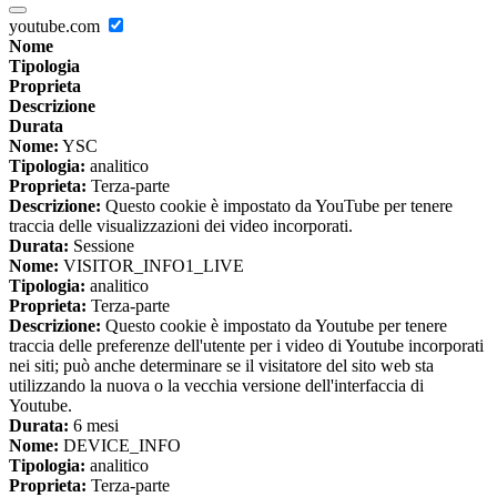
youtube.com
Nome
Tipologia
Proprieta
Descrizione
Durata
Nome:
YSC
Tipologia:
analitico
Proprieta:
Terza-parte
Descrizione:
Questo cookie è impostato da YouTube per tenere
traccia delle visualizzazioni dei video incorporati.
Durata:
Sessione
Nome:
VISITOR_INFO1_LIVE
Tipologia:
analitico
Proprieta:
Terza-parte
Descrizione:
Questo cookie è impostato da Youtube per tenere
traccia delle preferenze dell'utente per i video di Youtube incorporati
nei siti; può anche determinare se il visitatore del sito web sta
utilizzando la nuova o la vecchia versione dell'interfaccia di
Youtube.
Durata:
6 mesi
Nome:
DEVICE_INFO
Tipologia:
analitico
Proprieta:
Terza-parte