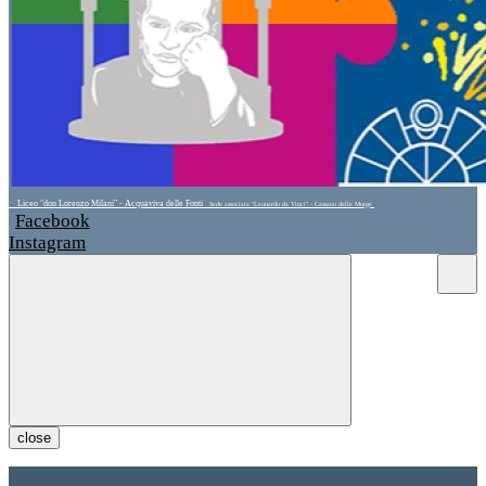
Liceo "don Lorenzo Milani" - Acquaviva delle Fonti
Sede associata "Leonardo da Vinci" - Cassano delle Murge
Facebook
Instagram
close