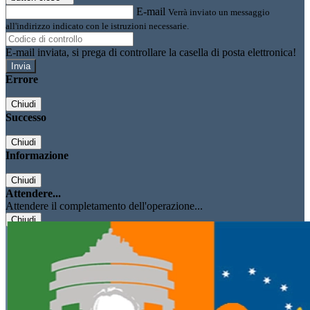
E-mail
Verrà inviato un messaggio
all'indirizzo indicato con le istruzioni necessarie.
E-mail inviata, si prega di controllare la casella di posta elettronica!
Errore
Chiudi
Successo
Chiudi
Informazione
Chiudi
Attendere...
Attendere il completamento dell'operazione...
Chiudi