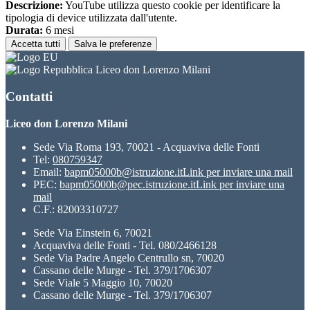
Descrizione:
YouTube utilizza questo cookie per identificare la
tipologia di device utilizzata dall'utente.
Durata:
6 mesi
Accetta tutti
Salva le preferenze
Liceo don Lorenzo Milani
Contatti
Liceo don Lorenzo Milani
Sede Via Roma 193, 70021 - Acquaviva delle Fonti
Tel:
080759347
Email:
bapm05000b@istruzione.it
Link per inviare una mail
PEC:
bapm05000b@pec.istruzione.it
Link per inviare una
mail
C.F.: 82003310727
Sede Via Einstein 6, 70021
Acquaviva delle Fonti - Tel. 080/2466128
Sede Via Padre Angelo Centrullo sn, 70020
Cassano delle Murge - Tel. 379/1706307
Sede Viale 5 Maggio 10, 70020
Cassano delle Murge - Tel. 379/1706307