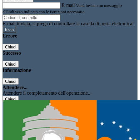
E-mail
Verrà inviato un messaggio
all'indirizzo indicato con le istruzioni necessarie.
E-mail inviata, si prega di controllare la casella di posta elettronica!
Errore
Chiudi
Successo
Chiudi
Informazione
Chiudi
Attendere...
Attendere il completamento dell'operazione...
Chiudi