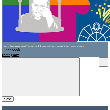
Liceo "don Lorenzo Milani" - Acquaviva delle Fonti
Sede associata "Leonardo da Vinci" - Cassano delle Murge
Facebook
Instagram
close