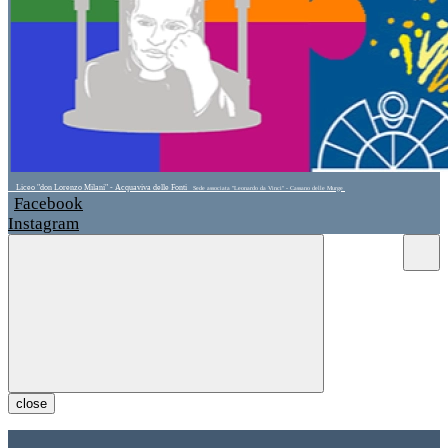
Liceo "don Lorenzo Milani" - Acquaviva delle Fonti
Sede associata "Leonardo da Vinci" - Cassano delle Murge
Facebook
Instagram
close