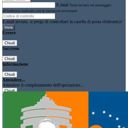
E-mail
Verrà inviato un messaggio
all'indirizzo indicato con le istruzioni necessarie.
E-mail inviata, si prega di controllare la casella di posta elettronica!
Errore
Chiudi
Successo
Chiudi
Informazione
Chiudi
Attendere...
Attendere il completamento dell'operazione...
Chiudi