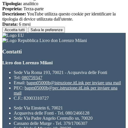
Tipologia:
analitico
Proprieta:
Terza-parte
Descrizione:
YouTube utilizza questo cookie per identificare la
tipologia di device utilizzata dall'utente.
Durata:
6 mesi
Accetta tutti
Salva le preferenze
Liceo don Lorenzo Milani
Contatti
Liceo don Lorenzo Milani
Sede Via Roma 193, 70021 - Acquaviva delle Fonti
Tel:
080759347
Email:
bapm05000b@istruzione.it
Link per inviare una mail
PEC:
bapm05000b@pec.istruzione.it
Link per inviare una
mail
C.F.: 82003310727
Sede Via Einstein 6, 70021
Acquaviva delle Fonti - Tel. 080/2466128
Sede Via Padre Angelo Centrullo sn, 70020
Cassano delle Murge - Tel. 379/1706307