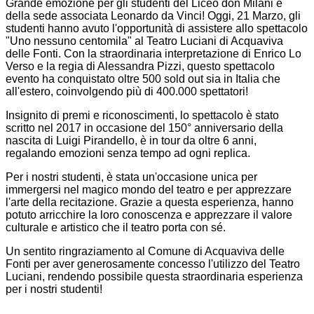
Grande emozione per gli studenti del Liceo don Milani e
della sede associata Leonardo da Vinci! Oggi, 21 Marzo, gli
studenti hanno avuto l'opportunità di assistere allo spettacolo
"Uno nessuno centomila" al Teatro Luciani di Acquaviva
delle Fonti. Con la straordinaria interpretazione di Enrico Lo
Verso e la regia di Alessandra Pizzi, questo spettacolo
evento ha conquistato oltre 500 sold out sia in Italia che
all'estero, coinvolgendo più di 400.000 spettatori!
Insignito di premi e riconoscimenti, lo spettacolo è stato
scritto nel 2017 in occasione del 150° anniversario della
nascita di Luigi Pirandello, è in tour da oltre 6 anni,
regalando emozioni senza tempo ad ogni replica.
Per i nostri studenti, è stata un'occasione unica per
immergersi nel magico mondo del teatro e per apprezzare
l'arte della recitazione. Grazie a questa esperienza, hanno
potuto arricchire la loro conoscenza e apprezzare il valore
culturale e artistico che il teatro porta con sé.
Un sentito ringraziamento al Comune di Acquaviva delle
Fonti per aver generosamente concesso l'utilizzo del Teatro
Luciani, rendendo possibile questa straordinaria esperienza
per i nostri studenti!