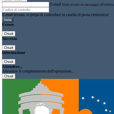
E-mail
Verrà inviato un messaggio all'indirizz
E-mail inviata, si prega di controllare la casella di posta elettronica!
Errore
Chiudi
Successo
Chiudi
Informazione
Chiudi
Attendere...
Attendere il completamento dell'operazione...
Chiudi