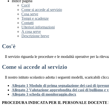
Indice pagina
Cos'è
Come si accede al servizio
Cosa serve
Tempi e scadenze
Contatti
Ulteriori informazioni
A cosa serve
Descrizione breve
Cos'è
Il servizio riguarda le procedure e le modalità operative per la rile
Come si accede al servizio
Il nostro istituto scolastico adotta i seguenti modelli, scaricabili clicc
Allegato 1 Modulo di prima segnalazione dei casi di (presun
Allegato 2 Valutazione approfondita dei casi di bullismo e 
Allegato 3 scheda di monitoraggio.docx
PROCEDURA INDICATA PER IL PERSONALE DOCENTE E