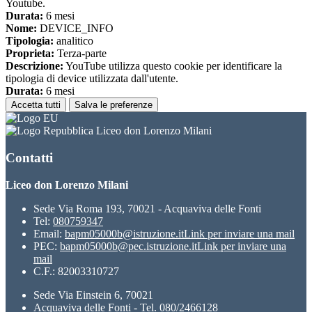
Youtube.
Durata:
6 mesi
Nome:
DEVICE_INFO
Tipologia:
analitico
Proprieta:
Terza-parte
Descrizione:
YouTube utilizza questo cookie per identificare la
tipologia di device utilizzata dall'utente.
Durata:
6 mesi
Accetta tutti
Salva le preferenze
Liceo don Lorenzo Milani
Contatti
Liceo don Lorenzo Milani
Sede Via Roma 193, 70021 - Acquaviva delle Fonti
Tel:
080759347
Email:
bapm05000b@istruzione.it
Link per inviare una mail
PEC:
bapm05000b@pec.istruzione.it
Link per inviare una
mail
C.F.: 82003310727
Sede Via Einstein 6, 70021
Acquaviva delle Fonti - Tel. 080/2466128