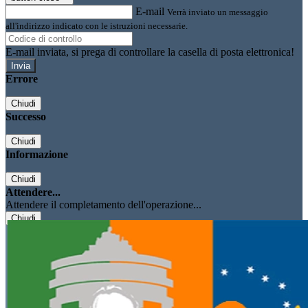
E-mail
Verrà inviato un messaggio
all'indirizzo indicato con le istruzioni necessarie.
E-mail inviata, si prega di controllare la casella di posta elettronica!
Errore
Chiudi
Successo
Chiudi
Informazione
Chiudi
Attendere...
Attendere il completamento dell'operazione...
Chiudi