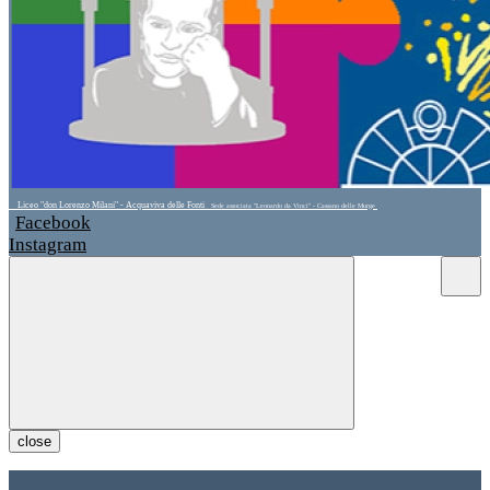
Liceo "don Lorenzo Milani" - Acquaviva delle Fonti
Sede associata "Leonardo da Vinci" - Cassano delle Murge
Facebook
Instagram
close