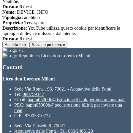
Youtube.
Durata:
6 mesi
Nome:
DEVICE_INFO
Tipologia:
analitico
Proprieta:
Terza-parte
Descrizione:
YouTube utilizza questo cookie per identificare la
tipologia di device utilizzata dall'utente.
Durata:
6 mesi
Accetta tutti
Salva le preferenze
Liceo don Lorenzo Milani
Contatti
Liceo don Lorenzo Milani
Sede Via Roma 193, 70021 - Acquaviva delle Fonti
Tel:
080759347
Email:
bapm05000b@istruzione.it
Link per inviare una mail
PEC:
bapm05000b@pec.istruzione.it
Link per inviare una
mail
C.F.: 82003310727
Sede Via Einstein 6, 70021
Acquaviva delle Fonti - Tel. 080/2466128