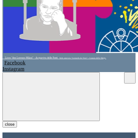
Liceo "don Lorenzo Milani" - Acquaviva delle Fonti
Sede associata "Leonardo da Vinci" - Cassano delle Murge
Facebook
Instagram
close