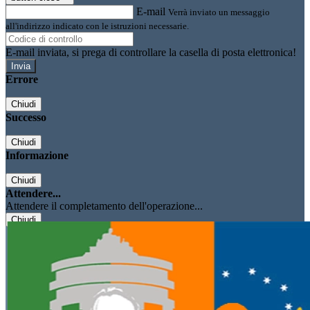
E-mail
Verrà inviato un messaggio
all'indirizzo indicato con le istruzioni necessarie.
E-mail inviata, si prega di controllare la casella di posta elettronica!
Errore
Chiudi
Successo
Chiudi
Informazione
Chiudi
Attendere...
Attendere il completamento dell'operazione...
Chiudi